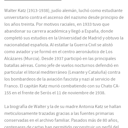
Walter Katz (1913-1938), judío alemán, luchó como estudiante
universitario contra el ascenso del nazismo desde principio de
los años treinta. Por motivos raciales, en 1933 tuvo que
abandonar su carrera académica y llegó a España, donde
completó sus estudios en la Universidad de Madrid y obtuvo la
nacionalidad española. Al estallar la Guerra Civil se alistó
como aviador y se formó en el centro aeronáutico de Los
Alcázares (Murcia). Desde 1937 participó en las principales
batallas aéreas. Como jefe de vuelos nocturnos defendió en
particular el litoral mediterráneo (Levante y Cataluña) contra
los bombardeos de la aviación fascista y nazi al servicio de
Franco. El capitán Katz murió combatiendo con su Chato CA-
155 en el frente de Serós el 11 de noviembre de 1938.
La biografía de Walter y la de su madre Antonia Katz se hallan
meticulosamente trazadas gracias a las fuentes primarias
conservadas en el archivo familiar. Pasados más de 80 años,
centenares de cartas han permitido reconstruir un perfil del