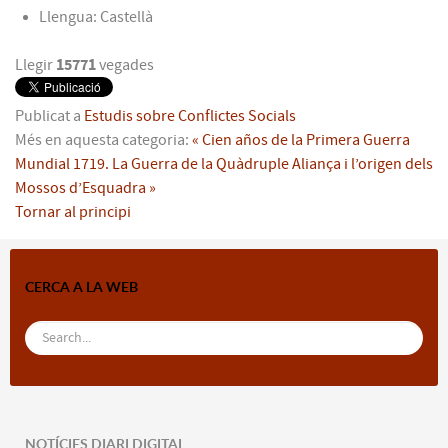
Llengua:
Castellà
Llegir
15771
vegades
Publicat a
Estudis sobre Conflictes Socials
Més en aquesta categoria:
« Cien años de la Primera Guerra
Mundial
1719. La Guerra de la Quàdruple Aliança i l’origen dels
Mossos d’Esquadra »
Tornar al principi
CERCA A LA WEB
NOTÍCIES DIARI DIGITAL