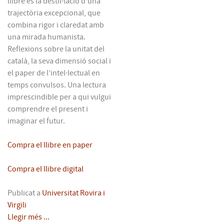
llibre és la destil·lació d’una
trajectòria excepcional, que
combina rigor i claredat amb
una mirada humanista.
Reflexions sobre la unitat del
català, la seva dimensió social i
el paper de l’intel·lectual en
temps convulsos. Una lectura
imprescindible per a qui vulgui
comprendre el present i
imaginar el futur.
Compra el llibre en paper
Compra el llibre digital
Publicat a
Universitat Rovira i
Virgili
Llegir més ...