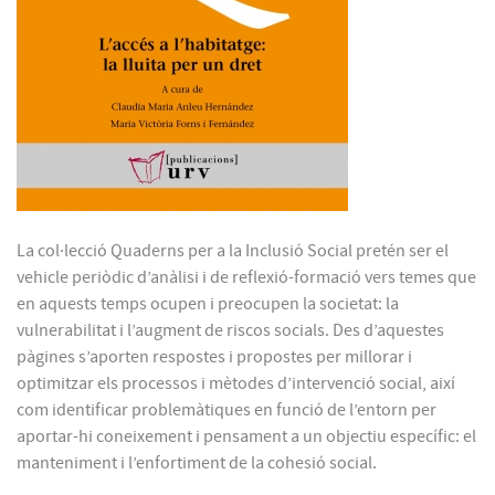
La col·lecció Quaderns per a la Inclusió Social pretén ser el
vehicle periòdic d’anàlisi i de reflexió-formació vers temes que
en aquests temps ocupen i preocupen la societat: la
vulnerabilitat i l’augment de riscos socials. Des d’aquestes
pàgines s’aporten respostes i propostes per millorar i
optimitzar els processos i mètodes d’intervenció social, així
com identificar problemàtiques en funció de l’entorn per
aportar-hi coneixement i pensament a un objectiu específic: el
manteniment i l’enfortiment de la cohesió social.