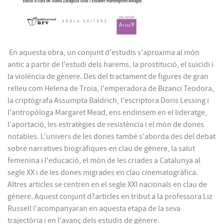
En aquesta obra, un conjunt d'estudis s'aproxima al món
antic a partir de l'estudi dels harems, la prostitució, el suïcidi i
la violència de gènere. Des del tractament de figures de gran
relleu com Helena de Troia, l'emperadora de Bizanci Teodora,
la criptògrafa Assumpta Baldrich, l'escriptora Doris Lessing i
l'antropòloga Margaret Mead, ens endinsem en el lideratge,
l'aportació, les estratègies de resistència i el món de dones
notables. L'univers de les dones també s'aborda des del debat
sobre narratives bio­gràfiques en clau de gènere, la salut
femenina i l'educació, el món de les criades a Catalunya al
segle XX i de les dones migrades en clau cinematogràfica.
Altres articles se centren en el segle XXI nacionals en clau de
gènere. Aquest conjunt d?articles en tribut a la professora Liz
Russell l'acompanyaran en aquesta etapa de la seva
trajectòria i en l'avanç dels estudis de gènere.