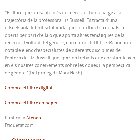
"El llibre que presentem és un merescut homenatge a la
trajectòria de la professora Liz Russell. Es tracta d’una
miscel·lània interdisciplinària que contribueix a debats ja
oberts per part d’ella o que aporta altres temàtiques de la
recerca al voltant del gènere, eix central del llibre. Reuneix un
notable elenc d’especialistes de diferents disciplines de
l’entorn de Liz Russell que aporten treballs que aprofundeixen
en els nostres coneixements sobre les dones i la perspectiva
de gènere."(Del pròleg de Mary Nash)
Compra el llibre digital
Compra el llibre en paper
Publicat a
Atenea
Etiquetat com