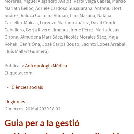
Moreras, Miguel Alejandro Avalos, Károl Veiga Cabral, Márcio
Mariath Belloc, Adriele Cardoso Sussuarana, Antoniu Llort
Suárez, Raluca Cosmina Budian, Lina Masana, Natàlia
Carceller-Maicas, Lorenzo Mariano Juárez, David Conde
Caballero, Borja Rivero Jiménez, Irene Pérez, Maria Jesus
Girona, Almudena Mari-Sáez, Nicolás Morales Sáez, Maja
Kohek, Genís Ona, José Carlos Bouso, Jacinto López Arrabal,
Lluís Mallart Guimerà)
Publicat a
Antropologia Mèdica
Etiquetat com
Ciències socials
Llegir més ...
Dimecres, 20 Mai 2020 18:02
Guia per a la gestió