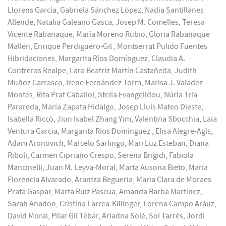
Llorens García, Gabriela Sánchez López, Nadia Santillanes
Allende, Natalia Galeano Gasca, Josep M. Comelles, Teresa
Vicente Rabanaque, María Moreno Rubio, Gloria Rabanaque
Mallén, Enrique Perdiguero-Gil , Montserrat Pulido Fuentes
Hibridaciones, Margarita Ríos Domínguez, Claudia A.
Contreras Realpe, Lara Beatriz Martín Castañeda, Judith
Muñoz Carrasco, Irene Fernández Torm, Marisa J. Valadez
Montes, Rita Prat Caballol, Stella Evangelidou, Núria Tria
Parareda, María Zapata Hidalgo, Josep Lluís Mateo Dieste,
Isabella Riccò, Jiun Isabel Zhang Yim, Valentina Sbocchia, Laia
Ventura Garcia, Margarita Ríos Domínguez , Elisa Alegre-Agís,
Adam Aronovich, Marcelo Sarlingo, Mari Luz Esteban, Diana
Riboli, Carmen Cipriano Crespo, Serena Brigidi, Fabiola
Mancinelli, Juan M. Leyva-Moral, Marta Ausona Bieto, María
Florencia Alvarado, Arantza Begueria, Maria Clara de Moraes
Prata Gaspar, Marta Ruiz Pascua, Amanda Barba Martínez,
Sarah Anadon, Cristina Larrea-Killinger, Lorena Campo Aráuz,
David Moral, Pilar Gil Tébar, Ariadna Solé, Sol Tarrés, Jordi