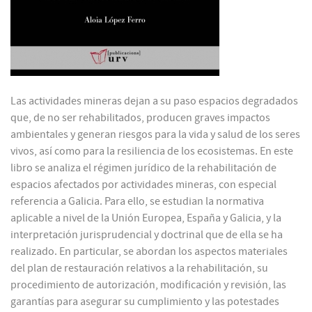
Las actividades mineras dejan a su paso espacios degradados
que, de no ser rehabilitados, producen graves impactos
ambientales y generan riesgos para la vida y salud de los seres
vivos, así como para la resiliencia de los ecosistemas. En este
libro se analiza el régimen jurídico de la rehabilitación de
espacios afectados por actividades mineras, con especial
referencia a Galicia. Para ello, se estudian la normativa
aplicable a nivel de la Unión Europea, España y Galicia, y la
interpretación jurisprudencial y doctrinal que de ella se ha
realizado. En particular, se abordan los aspectos materiales
del plan de restauración relativos a la rehabilitación, su
procedimiento de autorización, modificación y revisión, las
garantías para asegurar su cumplimiento y las potestades